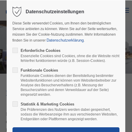
Menu
Datenschutzeinstellungen
Diese Seite verwendet Cookies, um Ihnen den bestmöglichen
Service anbieten zu können. Wenn Sie auf der Seite weitersurfen,
müssen Sie der Cookie-Nutzung zustimmen. Mehr Informationen
Datenschutzerklärung
finden Sie in unserer
.
Unsere Leistungen
Erforderliche Cookies
Essenzielle Cookies sind Cookies, ohne die die Website nicht
fehlerfrei funktionieren würde (z.B. Session-Cookies).
Funktionale Cookies
Funktionale Cookies dienen der Bereitstellung bestimmter
Websitenfunktionen und können vom Websitenbetreiber zur
Analyse des Besucherverhaltens (z.B. Messung der
Besucherzahlen und deren Verweildauer auf der Seite)
LKW Transporte
eingesetzt werden.
Statistik & Marketing Cookies
Die Präferenzen des Nutzers werden dabei gespeichert,
Mit unserem eigenen Fuhrpark transportieren wir für Sie alle
sodass die Werbeanzeige ihm aus verschiedenen Websiten,
Endgeräten oder Plattformen angezeigt werden.
Containergrößen. Ob 20` - 40`- 45` oder Highcube Container –
kein Problem. Wir bedienen nicht nur den Hamburger Raum,