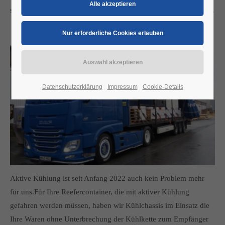
sondern sind für unsere Kunden auch im Fernverkehr unterwegs.
Datenschutzerklärung
Impressum
Cookie-Details
Aktive Kühlung ist seit Anfang 2022 auch kein Problem mehr
für uns.Für Ihre Reefercontainer, die mit aktiver Kühlung
gefahren werden müssen, haben wir Kühlchassis im Einsatz die
Ihre Waren ohne Unterbrechung der Kühlkette zum Empfänger