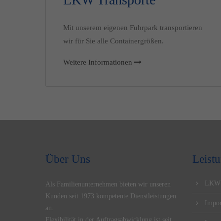
Mit unserem eigenen Fuhrpark transportieren
wir für Sie alle Containergrößen.
Weitere Informationen
Über Uns
Leist
LKW 
Als Familienunternehmen bieten wir unseren
Kunden seit 1973 kompetente Dienstleistungen
Impor
an.
Flexibilität in der Auftragsabwicklung ist seit