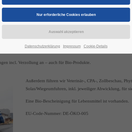
Datenschutzerklärung
Impressum
Cookie-Details
gen incl. Verzollung an – auch für Bio-Produkte.
Außerdem führen wir Veterinär-, CPA-, Zollbeschau, Phy
Solas/Wiegeumfuhren, inkl. jeweiliger Abwicklung, für si
Eine Bio-Bescheinigung für Lebensmittel ist vorhanden.
EU-Code-Nummer: DE-ÖKO-005