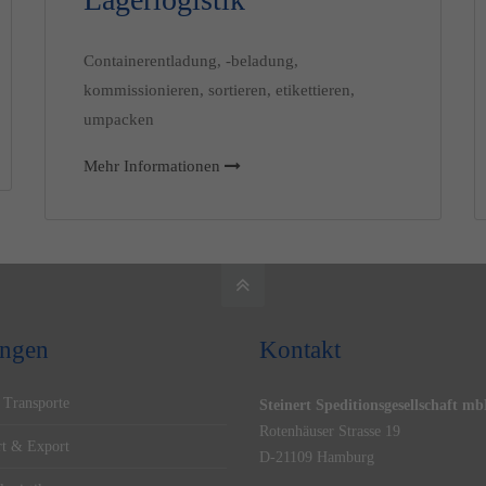
Containerentladung, -beladung,
kommissionieren, sortieren, etikettieren,
umpacken
Mehr Informationen
ungen
Kontakt
Transporte
Steinert Speditionsgesellschaft m
Rotenhäuser Strasse 19
t & Export
D-21109 Hamburg